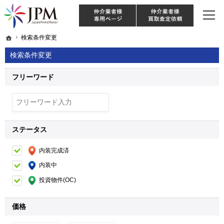
東京・神奈川・埼玉・千葉のリノベーション住宅や中古マンションを手がける会社な
【物件買取強化中！】リノベーション住宅・不動産・中古マンションならJPM
仲介様 ログイン
仲介業
ホーム
ホーム
検索条件変更
検索条件変更
検索条件変更
フリーワード
ステータス
内装完成済
内装中
投資物件(OC)
価格