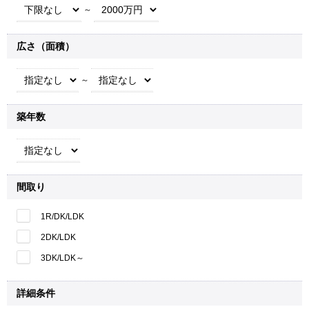
～
広さ（面積）
～
築年数
間取り
1R/DK/LDK
2DK/LDK
3DK/LDK～
詳細条件