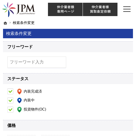
東京・神奈川・埼玉・千葉のリノベーション住宅や中古マンションを手がける会社な
【物件買取強化中！】リノベーション住宅・不動産・中古マンションならJPM
仲介様 ログイン
仲介業
ホーム
ホーム
検索条件変更
検索条件変更
検索条件変更
フリーワード
ステータス
内装完成済
内装中
投資物件(OC)
価格