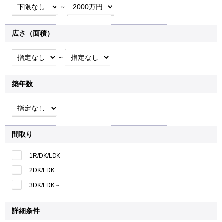
～
広さ（面積）
～
築年数
間取り
1R/DK/LDK
2DK/LDK
3DK/LDK～
詳細条件