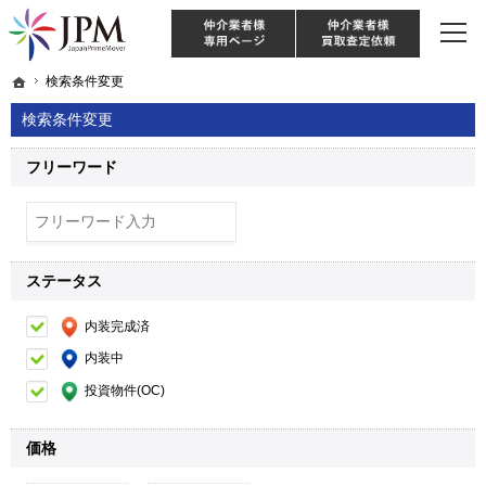
東京・神奈川・埼玉・千葉のリノベーション住宅や中古マンションを手がける会社な
【物件買取強化中！】リノベーション住宅・不動産・中古マンションならJPM
仲介様 ログイン
仲介業
ホーム
ホーム
検索条件変更
検索条件変更
検索条件変更
フリーワード
ステータス
内装完成済
内装中
投資物件(OC)
価格