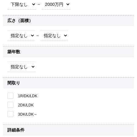
～
広さ（面積）
～
築年数
間取り
1R/DK/LDK
2DK/LDK
3DK/LDK～
詳細条件