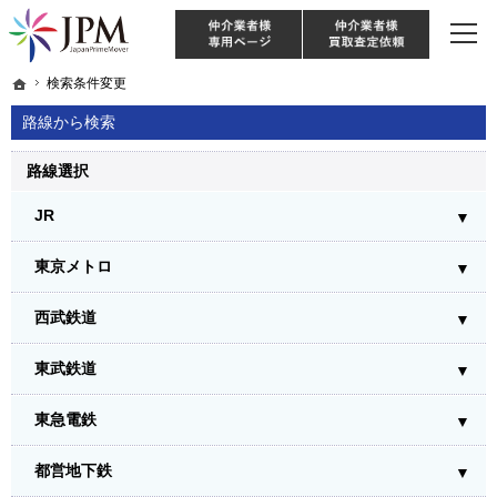
東京・神奈川・埼玉・千葉のリノベーション住宅や中古マンションを手がける会社な
【物件買取強化中！】リノベーション住宅・不動産・中古マンションならJPM
仲介様 ログイン
仲介業
ホーム
ホーム
検索条件変更
検索条件変更
路線から検索
路線選択
JR
東京メトロ
西武鉄道
東武鉄道
東急電鉄
都営地下鉄