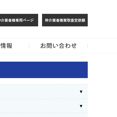
仲介様 ログイン
仲介業者様買取
玉・千葉のリノベーション住宅や中古マンションを手がける会社ならJPMへ。
企業情報
お問い合わせ