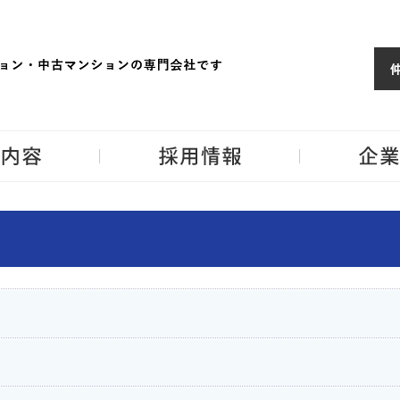
ョンならJPM
東京・神奈川・埼
事業内容
採用情報