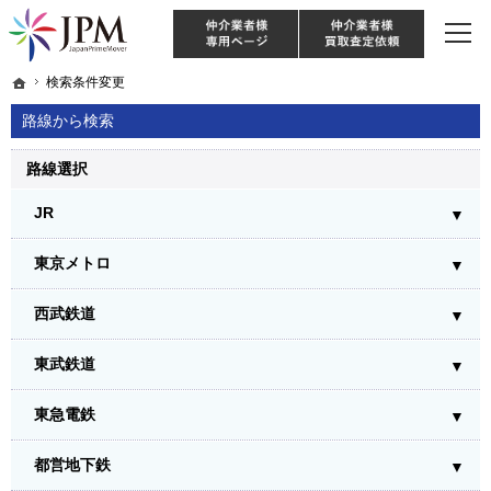
東京・神奈川・埼玉・千葉のリノベーション住宅や中古マンションを手がける会社な
【物件買取強化中！】リノベーション住宅・不動産・中古マンションならJPM
仲介様 ログイン
仲介業
ホーム
ホーム
検索条件変更
検索条件変更
路線から検索
路線選択
JR
東京メトロ
西武鉄道
東武鉄道
東急電鉄
都営地下鉄