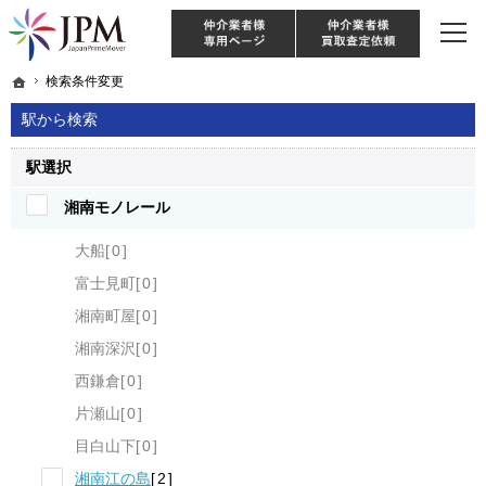
東京・神奈川・埼玉・千葉のリノベーション住宅や中古マンションを手がける会社な
【物件買取強化中！】リノベーション住宅・不動産・中古マンションならJPM
仲介様 ログイン
仲介業
ホーム
ホーム
検索条件変更
検索条件変更
駅から検索
駅選択
湘南モノレール
大船
0
富士見町
0
湘南町屋
0
湘南深沢
0
西鎌倉
0
片瀬山
0
目白山下
0
湘南江の島
2