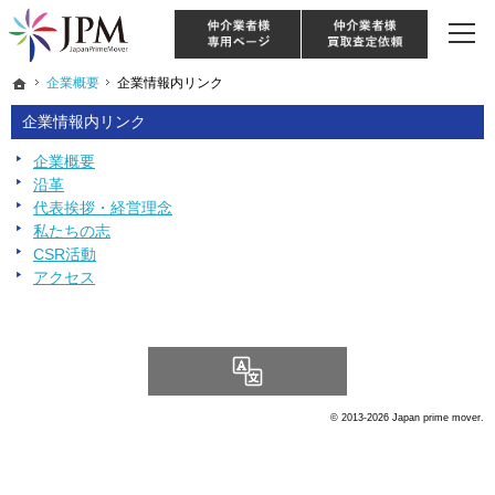
東京・神奈川・埼玉・千葉のリノベーション住宅や中古マンションを手がける会社な
【物件買取強化中！】リノベーション住宅・不動産・中古マンションならJPM
仲介様 ログイン
仲介業
ホーム
ホーム
企業概要
企業概要
企業情報内リンク
企業情報内リンク
企業情報内リンク
企業概要
沿革
代表挨拶・経営理念
私たちの志
CSR活動
アクセス
Language
© 2013-2026 Japan prime mover.