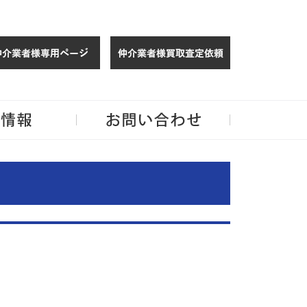
仲介様 ログイン
仲介業者様買取
玉・千葉のリノベーション住宅や中古マンションを手がける会社ならJPMへ。
企業情報
お問い合わせ