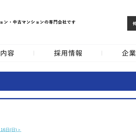
ョンならJPM
東京・神奈川・埼
事業内容
採用情報
16日(日)＞