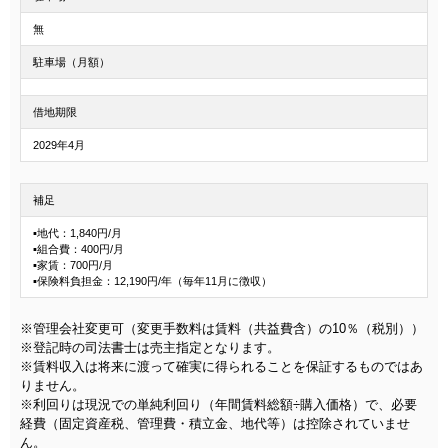
無
駐車場（月額）
借地期限
2029年4月
補足
▪地代：1,840円/月
▪組合費：400円/月
▪家賃：700円/月
▪保険料負担金：12,190円/年（毎年11月に徴収）
※管理会社変更可（変更手数料は賃料（共益費含）の10％（税別））
※登記時の司法書士は売主指定となります。
※賃料収入は将来に渡って確実に得られることを保証するものではあ
りません。
※利回りは現況での単純利回り（年間賃料総額÷購入価格）で、必要
経費（固定資産税、管理費・積立金、地代等）は控除されていませ
ん。