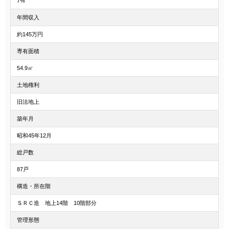
7%
年間収入
約145万円
専有面積
54.9㎡
土地権利
旧法地上
築年月
昭和45年12月
総戸数
87戸
構造・所在階
ＳＲＣ造 地上14階 10階部分
管理形態