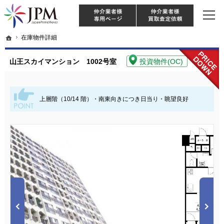
東京・神奈川・埼玉・千葉のリノベーション住宅や中古マンションを手がける会社な
【物件買取強化中！】リノベーション住宅・不動産・中古マンションならJPM
仲介様 ログイン
仲介業
ホーム
ホーム
在庫物件詳細
在庫物件詳細
山王スカイマンション 1002号室
投資物件(OC)
上層階（10/14 階）・南東向きにつき日当り・眺望良好