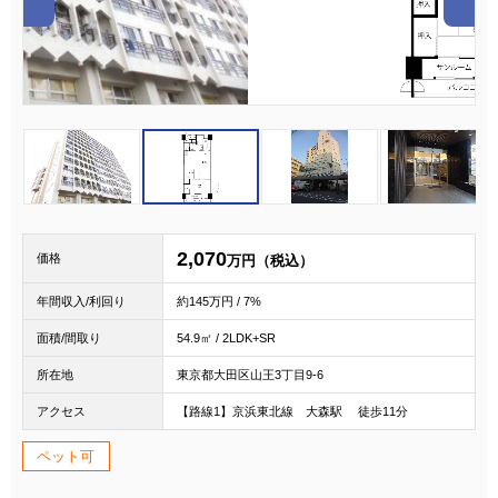
1
2
3
2,070
価格
万円（税込）
年間収入/利回り
約145万円 / 7%
面積/間取り
54.9㎡ / 2LDK+SR
所在地
東京都大田区山王3丁目9-6
アクセス
【路線1】京浜東北線 大森駅 徒歩11分
ペット可