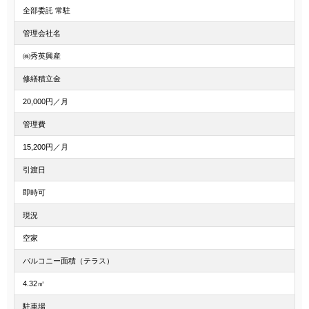
全部委託 常駐
管理会社名
㈱秀英興産
修繕積立金
20,000円／月
管理費
15,200円／月
引渡日
即時可
現況
空家
バルコニー面積（テラス）
4.32㎡
駐車場