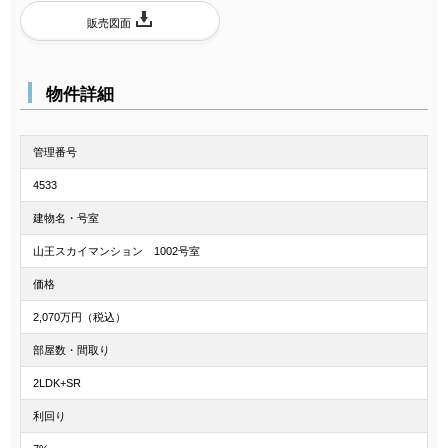
販売図面
物件詳細
管理番号
4533
建物名・号室
山王スカイマンション 1002号室
価格
2,070万円（税込）
部屋数・間取り
2LDK+SR
利回り