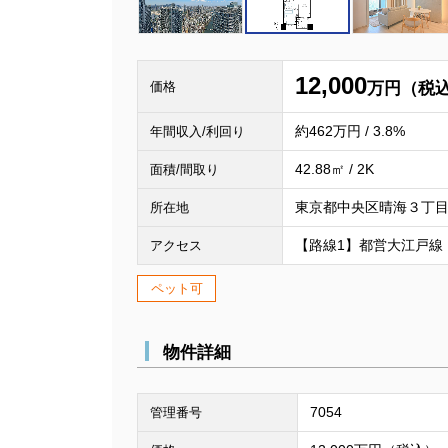
12,000
価格
万円（税
約462万円 / 3.8%
年間収入/利回り
42.88㎡ / 2K
面積/間取り
東京都中央区晴海３丁目1
所在地
【路線1】都営大江戸線
アクセス
ペット可
物件詳細
7054
管理番号