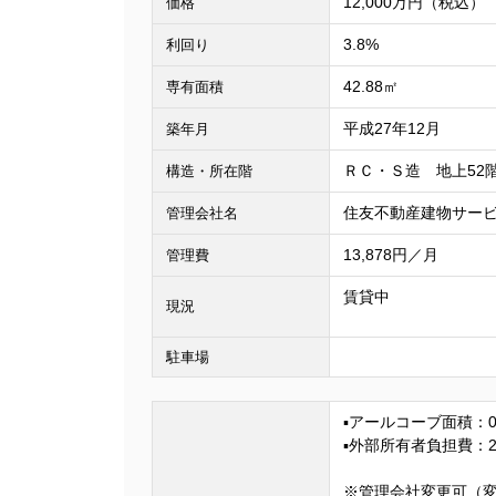
12,000万円（税込）
価格
3.8%
利回り
42.88㎡
専有面積
平成27年12月
築年月
ＲＣ・Ｓ造 地上52
構造・所在階
住友不動産建物サー
管理会社名
13,878円／月
管理費
賃貸中
現況
駐車場
▪アールコーブ面積：0
▪外部所有者負担費：2,
※管理会社変更可（変