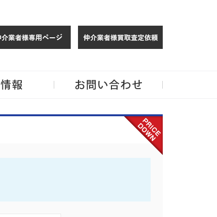
仲介様 ログイン
仲介業者様買取
玉・千葉のリノベーション住宅や中古マンションを手がける会社ならJPMへ。
企業情報
お問い合わせ