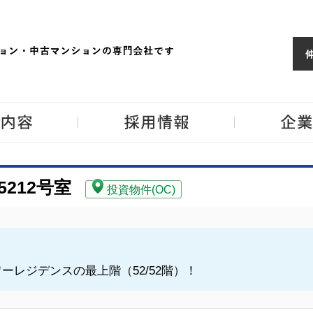
ョンならJPM
東京・神奈川・埼
事業内容
採用情報
212号室
投資物件(OC)
ワーレジデンスの最上階（52/52階）！