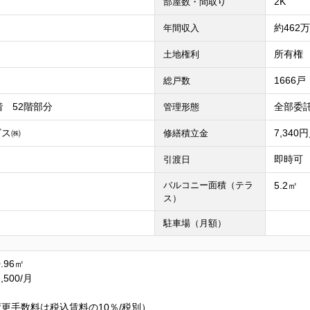
2K
部屋数・間取り
約462
年間収入
所有権
土地権利
1666戸
総戸数
階 52階部分
全部委託
管理形態
ビス㈱
7,340
修繕積立金
即時可
引渡日
バルコニー面積（テラ
5.2㎡
ス）
駐車場（月額）
.96㎡
500/月
更手数料は税込賃料の10％/税別）