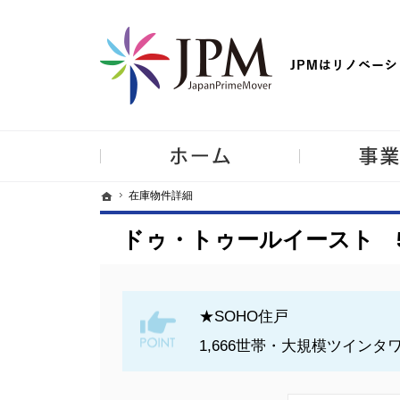
【物件買取強化中！】リノベーション住宅・不動産・中古マンシ
ホーム
ホーム
ホーム
在庫物件詳細
在庫物件詳細
ドゥ・トゥールイースト 5
★SOHO住戸
1,666世帯・大規模ツインタ