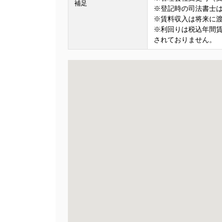
補足
※登記時の司法書士
※賃料収入は将来に
※利回りは税込年間
されておりません。