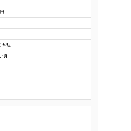
万円
 常駐
円／月