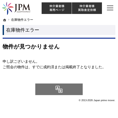
東京・神奈川・埼玉・千葉のリノベーション住宅や中古マンションを手がける会社な
【物件買取強化中！】リノベーション住宅・不動産・中古マンションならJPM
仲介様 ログイン
仲介業
ホーム
ホーム
在庫物件エラー
在庫物件エラー
在庫物件エラー
物件が見つかりません
申し訳ございません。
ご照会の物件は、すでに成約済または掲載終了となりました。
Language
© 2013-2026 Japan prime mover.