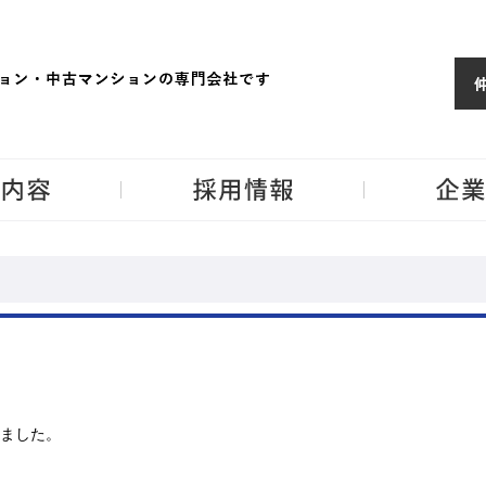
ョンならJPM
東京・神奈川・埼
事業内容
採用情報
ました。