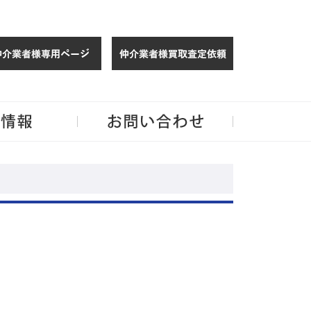
仲介様 ログイン
仲介業者様買取
玉・千葉のリノベーション住宅や中古マンションを手がける会社ならJPMへ。
企業情報
お問い合わせ