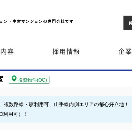
ョンならJPM
東京・神奈川・埼
事業内容
採用情報
室
投資物件(OC)
、複数路線・駅利用可、山手線内側エリアの都心好立地！
O利用可）！