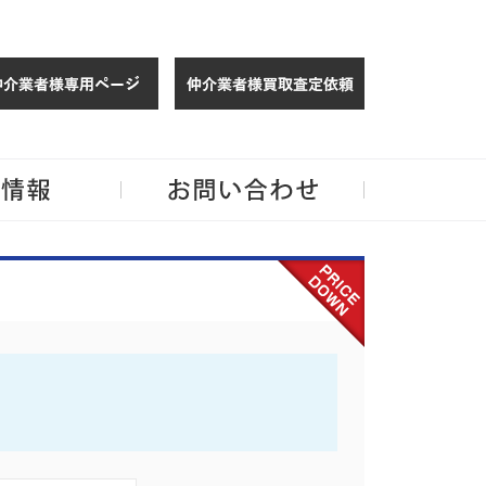
仲介様 ログイン
仲介業者様買取
玉・千葉のリノベーション住宅や中古マンションを手がける会社ならJPMへ。
企業情報
お問い合わせ