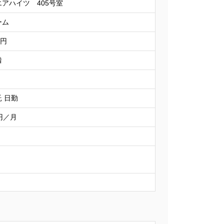
アハイツ 405号室
ーム
万円
借
 日勤
8円／月