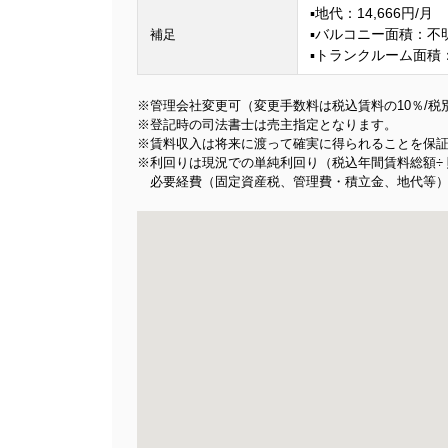
▪地代：14,666円/月
▪バルコニー面積：不
補足
▪トランクルーム面積：1
※管理会社変更可（変更手数料は税込賃料の10％/税
※登記時の司法書士は売主指定となります。
※賃料収入は将来に渡って確実に得られることを保
※利回りは現況での単純利回り（税込年間賃料総額÷
必要経費（固定資産税、管理費・積立金、地代等）