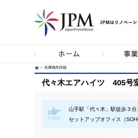
【物件買取強化中！】リノベーション住宅・不動産・中古マンシ
ホーム
ホーム
ホーム
在庫物件詳細
在庫物件詳細
代々木エアハイツ 405号
山手駅「代々木」駅徒歩３分
セットアップオフィス（SOH