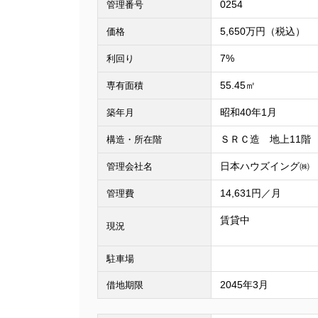
0254
管理番号
5,650万円（税込）
価格
7%
利回り
55.45㎡
専有面積
昭和40年1月
築年月
ＳＲＣ造 地上11階
構造・所在階
日本ハウズイング㈱
管理会社名
14,631円／月
管理費
賃貸中
現況
駐車場
2045年3月
借地期限