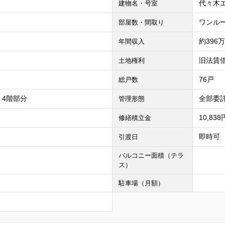
代々木エ
建物名・号室
ワンル
部屋数・間取り
約396
年間収入
旧法賃
土地権利
76戸
総戸数
 4階部分
全部委託
管理形態
10,83
修繕積立金
即時可
引渡日
バルコニー面積（テラ
ス）
駐車場（月額）