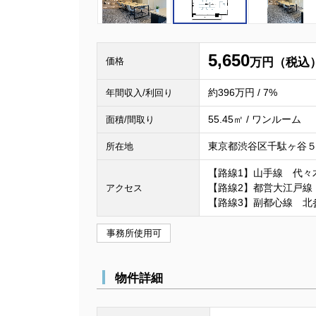
5,650
価格
万円（税込
約396万円 / 7%
年間収入/利回り
55.45㎡ / ワンルーム
面積/間取り
東京都渋谷区千駄ヶ谷５丁
所在地
【路線1】山手線 代々
【路線2】都営大江戸線
アクセス
【路線3】副都心線 北
事務所使用可
物件詳細