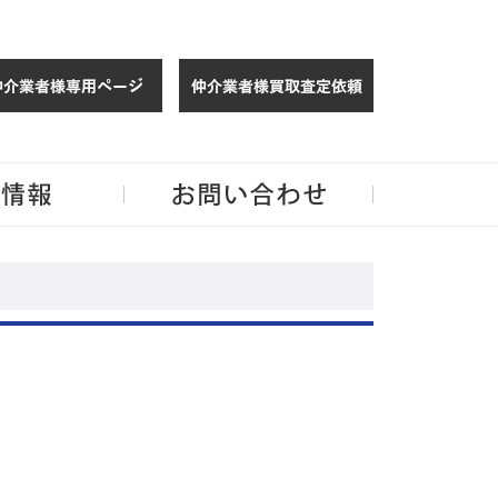
仲介様 ログイン
仲介業者様買取
玉・千葉のリノベーション住宅や中古マンションを手がける会社ならJPMへ。
企業情報
お問い合わせ