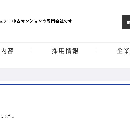
ョンならJPM
東京・神奈川・埼
事業内容
採用情報
ました。