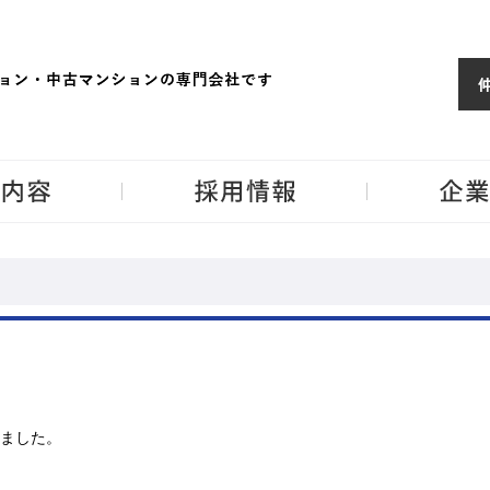
ョンならJPM
東京・神奈川・埼
事業内容
採用情報
ました。