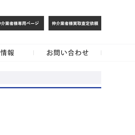
仲介様 ログイン
仲介業者様買取
玉・千葉のリノベーション住宅や中古マンションを手がける会社ならJPMへ。
企業情報
お問い合わせ