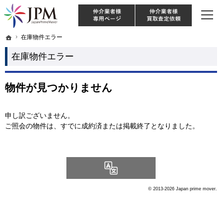
東京・神奈川・埼玉・千葉のリノベーション住宅や中古マンションを手がける会社な
【物件買取強化中！】リノベーション住宅・不動産・中古マンションならJPM
仲介様 ログイン
仲介業
ホーム
ホーム
在庫物件エラー
在庫物件エラー
在庫物件エラー
物件が見つかりません
申し訳ございません。
ご照会の物件は、すでに成約済または掲載終了となりました。
Language
© 2013-2026 Japan prime mover.