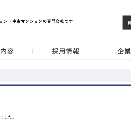
ョンならJPM
東京・神奈川・埼
事業内容
採用情報
ました。