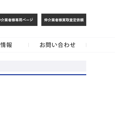
仲介様 ログイン
仲介業者様買取
玉・千葉のリノベーション住宅や中古マンションを手がける会社ならJPMへ。
企業情報
お問い合わせ