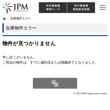
東京・神奈川・埼玉・千葉のリノベーション住宅や中古マンションを手がける会社な
【物件買取強化中！】リノベーション住宅・不動産・中古マンションならJPM
仲介様 ログイン
仲介業
ホーム
ホーム
在庫物件エラー
在庫物件エラー
在庫物件エラー
物件が見つかりません
申し訳ございません。
ご照会の物件は、すでに成約済または掲載終了となりました。
Language
© 2013-2026 Japan prime mover.