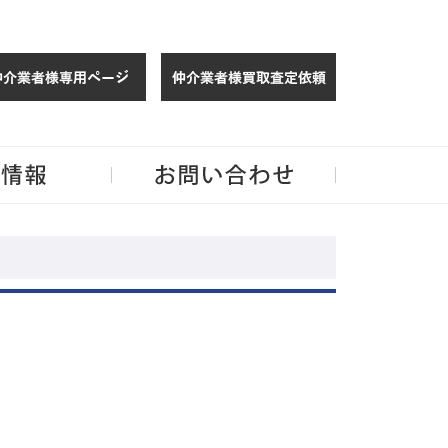
仲介様 ログイン
仲介業者様買取
玉・千葉のリノベーション住宅や中古マンションを手がける会社ならJPMへ。
企業情報
お問い合わせ