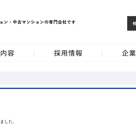
ョンならJPM
東京・神奈川・埼
事業内容
採用情報
ました。