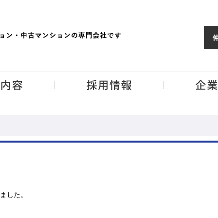
ョンならJPM
東京・神奈川・埼
事業内容
採用情報
ました。