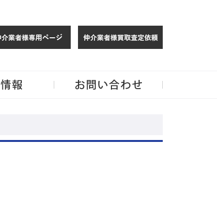
仲介様 ログイン
仲介業者様買取
玉・千葉のリノベーション住宅や中古マンションを手がける会社ならJPMへ。
企業情報
お問い合わせ