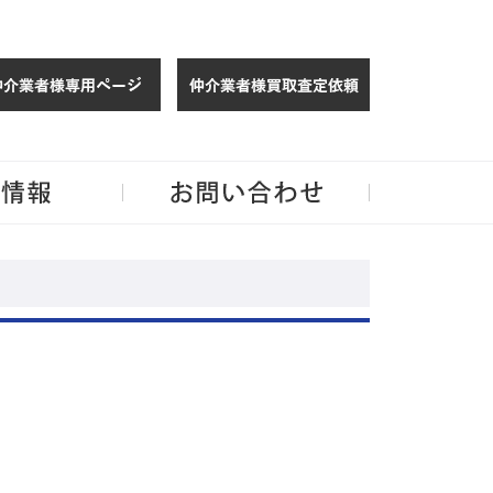
仲介様 ログイン
仲介業者様買取
玉・千葉のリノベーション住宅や中古マンションを手がける会社ならJPMへ。
企業情報
お問い合わせ