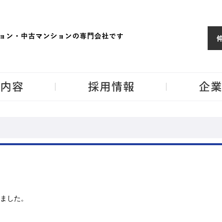
ョンならJPM
東京・神奈川・埼
事業内容
採用情報
ました。