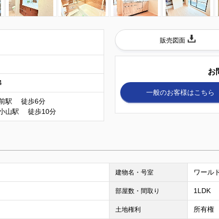
販売図面
お
4
一般のお客様
はこちら
前駅 徒歩6分
小山駅 徒歩10分
ワールド
建物名・号室
1LDK
部屋数・間取り
所有権
土地権利