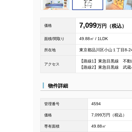
7,099
価格
万円（税込）
49.88㎡ / 1LDK
面積/間取り
東京都品川区小山１丁目8-2
所在地
【路線1】東急目黒線 不動
アクセス
【路線2】東急目黒線 武蔵
物件詳細
4594
管理番号
7,099万円（税込）
価格
49.88㎡
専有面積