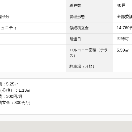
40戸
総戸数
階部分
全部委託
管理形態
ミュニティ
14,76
修繕積立金
即時可
引渡日
バルコニー面積（テラ
5.59㎡
ス）
駐車場（月額）
：5.25㎡
公簿）：1.13㎡
：300円/月
立金：300円/月