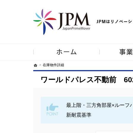
【物件買取強化中！】リノベーション住宅・不動産・中古マンシ
ホーム
ホーム
ホーム
在庫物件詳細
在庫物件詳細
ワールドパレス不動前 60
最上階・三方角部屋×ルーフ
新耐震基準