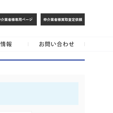
仲介様 ログイン
仲介業者様買取
玉・千葉のリノベーション住宅や中古マンションを手がける会社ならJPMへ。
企業情報
お問い合わせ