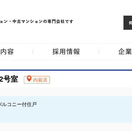
ョンならJPM
東京・神奈川・埼
事業内容
採用情報
2号室
内装済
バルコニー付住戸