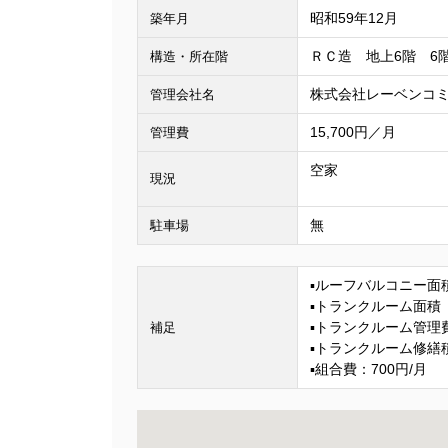
昭和59年12月
築年月
ＲＣ造 地上6階 6
構造・所在階
株式会社レーベンコ
管理会社名
15,700円／月
管理費
空家
現況
無
駐車場
▪ルーフバルコニー面積
▪トランクルーム面積（
▪トランクルーム管理費
補足
▪トランクルーム修繕積
▪組合費：700円/月