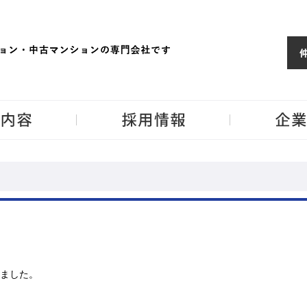
ョンならJPM
東京・神奈川・埼
事業内容
採用情報
ました。