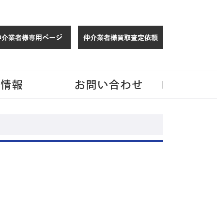
仲介様 ログイン
仲介業者様買取
玉・千葉のリノベーション住宅や中古マンションを手がける会社ならJPMへ。
企業情報
お問い合わせ