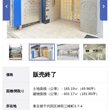
1
2
3
販売終了
価格
土地面積（公簿）：165.19㎡（49.96坪）
面積/間取り
建物面積（公簿）：601.17㎡（181.85坪）
所在地
東京都千代田区神田三崎町3-7-4