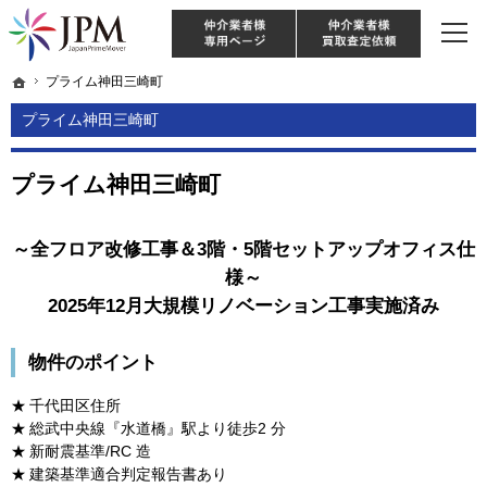
東京・神奈川・埼玉・千葉のリノベーション住宅や中古マンションを手がける会社な
【物件買取強化中！】リノベーション住宅・不動産・中古マンションならJPM
仲介様 ログイン
仲介業
ホーム
ホーム
プライム神田三崎町
プライム神田三崎町
プライム神田三崎町
プライム神田三崎町
～全フロア改修工事＆3階・5階セットアップオフィス仕
様～
2025年12月大規模リノベーション
工事実施済み
物件のポイント
千代田区住所
総武中央線『水道橋』駅より徒歩2 分
新耐震基準/RC 造
建築基準適合判定報告書あり