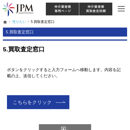
東京・神奈川・埼玉・千葉のリノベーション住宅や中古マンションを手がける会社な
【物件買取強化中！】リノベーション住宅・不動産・中古マンションならJPM
仲介様 ログイン
仲介業
ホーム
ホーム
売りたい
売りたい
5.買取査定窓口
5.買取査定窓口
5.買取査定窓口
5.買取査定窓口
ボタンをクリックすると入力フォームへ移動します。内容を記
載の上、送信してください。
[
こちらをクリック
買
Language