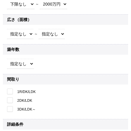
～
広さ（面積）
～
築年数
間取り
1R/DK/LDK
2DK/LDK
3DK/LDK～
詳細条件