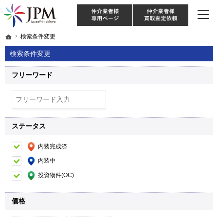
東京・神奈川・埼玉・千葉のリノベーション住宅や中古マンションを手がける会社な
【物件買取強化中！】リノベーション住宅・不動産・中古マンションならJPM
仲介様 ログイン
仲介業
ホーム
ホーム
検索条件変更
検索条件変更
検索条件変更
フリーワード
ステータス
内装完成済
内装中
投資物件(OC)
価格