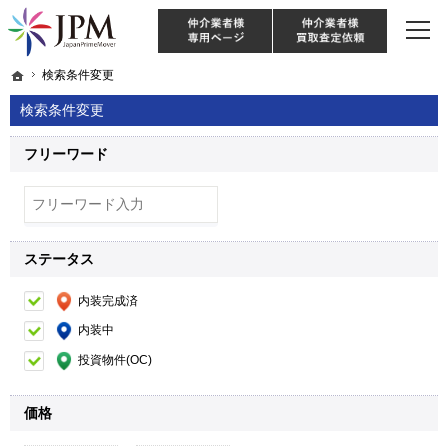
東京・神奈川・埼玉・千葉のリノベーション住宅や中古マンションを手がける会社な
【物件買取強化中！】リノベーション住宅・不動産・中古マンションならJPM
仲介様 ログイン
仲介業
ホーム
ホーム
検索条件変更
検索条件変更
検索条件変更
フリーワード
ステータス
内装完成済
内装中
投資物件(OC)
価格