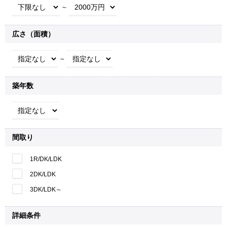
～
広さ（面積）
～
築年数
間取り
1R/DK/LDK
2DK/LDK
3DK/LDK～
詳細条件