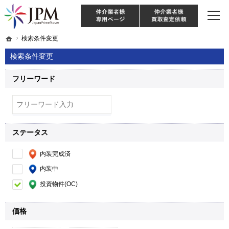
東京・神奈川・埼玉・千葉のリノベーション住宅や中古マンションを手がける会社な
【物件買取強化中！】リノベーション住宅・不動産・中古マンションならJPM
仲介様 ログイン
仲介業
ホーム
ホーム
検索条件変更
検索条件変更
検索条件変更
フリーワード
ステータス
内装完成済
内装中
投資物件(OC)
価格