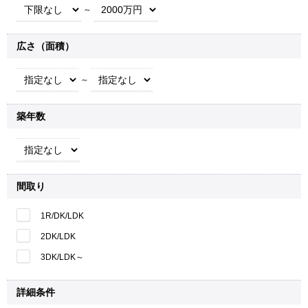
～
広さ（面積）
～
築年数
間取り
1R/DK/LDK
2DK/LDK
3DK/LDK～
詳細条件