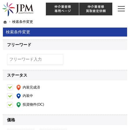
東京・神奈川・埼玉・千葉のリノベーション住宅や中古マンションを手がける会社な
【物件買取強化中！】リノベーション住宅・不動産・中古マンションならJPM
仲介様 ログイン
仲介業
ホーム
ホーム
検索条件変更
検索条件変更
検索条件変更
フリーワード
ステータス
内装完成済
内装中
投資物件(OC)
価格