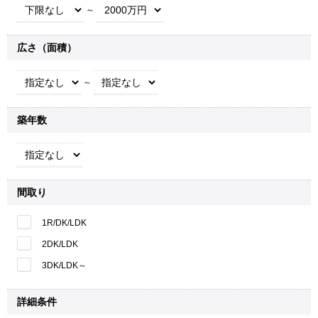
～
広さ（面積）
～
築年数
間取り
1R/DK/LDK
2DK/LDK
3DK/LDK～
詳細条件