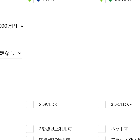
2DK/LDK
3DK/LDK～
2沿線以上利用可
ペット可
駅徒歩10分以内
フラット35・