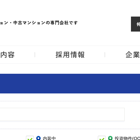
ョンならJPM
東京・神奈川・埼
事業内容
採用情報
内装中
投資物件(OC