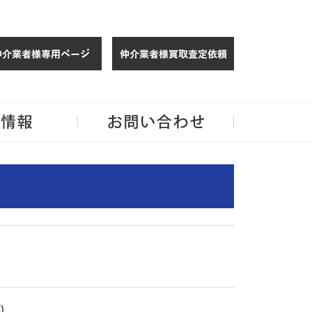
仲介様 ログイン
仲介業者様買取
玉・千葉のリノベーション住宅や中古マンションを手がける会社ならJPMへ。
企業情報
お問い合わせ
)