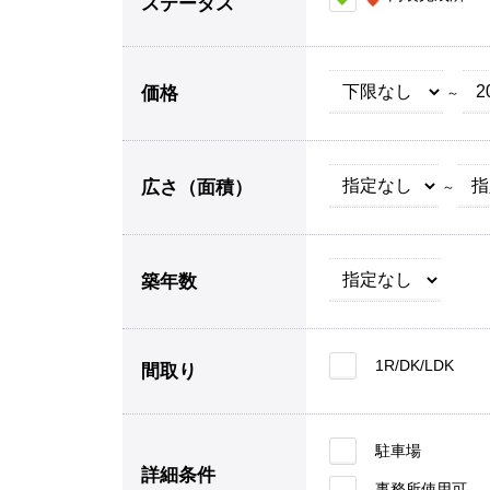
ステータス
価格
～
広さ（面積）
～
築年数
1R/DK/LDK
間取り
駐車場
詳細条件
事務所使用可