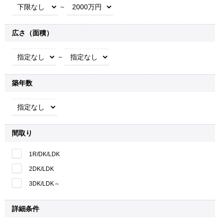
～
広さ（面積）
～
築年数
間取り
1R/DK/LDK
2DK/LDK
3DK/LDK～
詳細条件