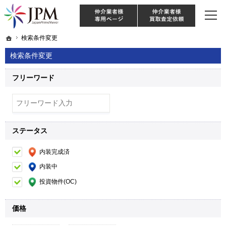
東京・神奈川・埼玉・千葉のリノベーション住宅や中古マンションを手がける会社な
【物件買取強化中！】リノベーション住宅・不動産・中古マンションならJPM
仲介様 ログイン
仲介業
ホーム
ホーム
検索条件変更
検索条件変更
検索条件変更
フリーワード
ステータス
内装完成済
内装中
投資物件(OC)
価格