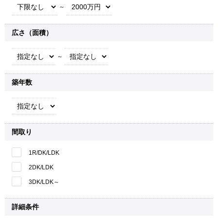
～
広さ（面積）
～
築年数
間取り
1R/DK/LDK
2DK/LDK
3DK/LDK～
詳細条件