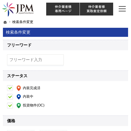
東京・神奈川・埼玉・千葉のリノベーション住宅や中古マンションを手がける会社な
【物件買取強化中！】リノベーション住宅・不動産・中古マンションならJPM
仲介様 ログイン
仲介業
ホーム
ホーム
検索条件変更
検索条件変更
検索条件変更
フリーワード
ステータス
内装完成済
内装中
投資物件(OC)
価格