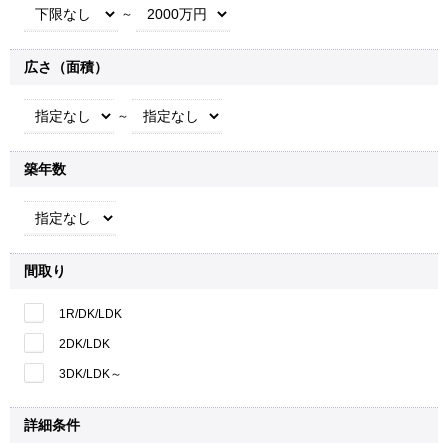
～
広さ（面積）
～
築年数
間取り
1R/DK/LDK
2DK/LDK
3DK/LDK～
詳細条件