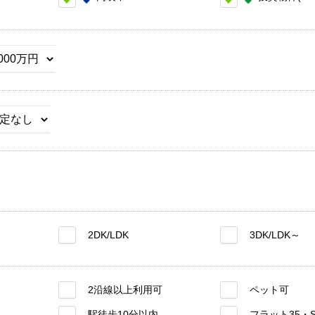
2DK/LDK
3DK/LDK～
2沿線以上利用可
ペット可
駅徒歩10分以内
フラット35・