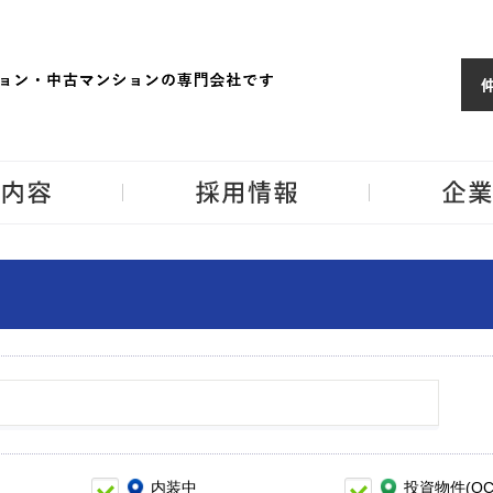
ョンならJPM
東京・神奈川・埼
事業内容
採用情報
内装中
投資物件(OC