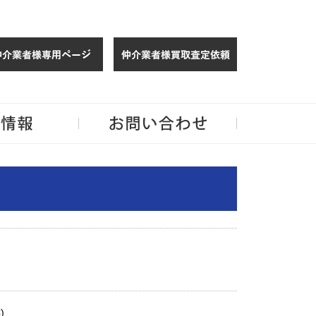
仲介様 ログイン
仲介業者様買取
玉・千葉のリノベーション住宅や中古マンションを手がける会社ならJPMへ。
企業情報
お問い合わせ
)