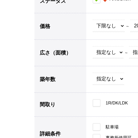
ステータス
価格
～
広さ（面積）
～
築年数
1R/DK/LDK
間取り
駐車場
詳細条件
事務所使用可