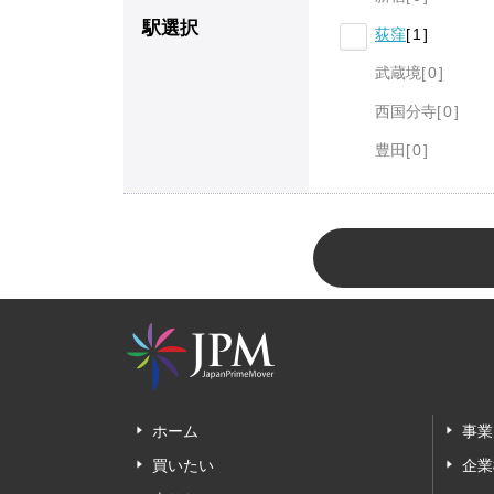
駅選択
荻窪
1
武蔵境
0
西国分寺
0
豊田
0
ホーム
事業
買いたい
企業