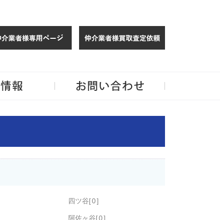
仲介様 ログイン
仲介業者様買取
玉・千葉のリノベーション住宅や中古マンションを手がける会社ならJPMへ。
企業情報
お問い合わせ
四ツ谷
0
阿佐ヶ谷
0