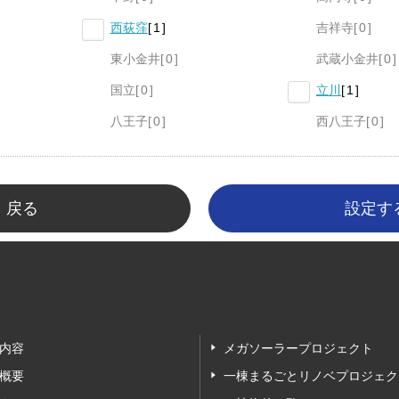
西荻窪
1
吉祥寺
0
東小金井
0
武蔵小金井
0
国立
0
立川
1
八王子
0
西八王子
0
戻る
内容
メガソーラープロジェクト
概要
一棟まるごとリノベプロジェク