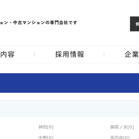
ョンならJPM
東京・神奈川・埼
事業内容
採用情報
神田
0
御茶ノ水
0
中野
0
高円寺
0