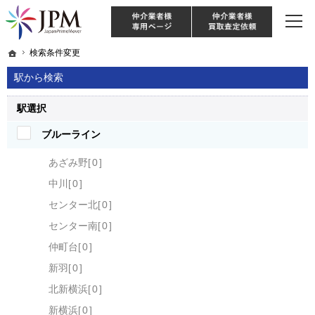
東京・神奈川・埼玉・千葉のリノベーション住宅や中古マンションを手がける会社な
【物件買取強化中！】リノベーション住宅・不動産・中古マンションならJPM
仲介様 ログイン
仲介業
ホーム
ホーム
検索条件変更
検索条件変更
駅から検索
駅選択
ブルーライン
あざみ野
0
中川
0
センター北
0
センター南
0
仲町台
0
新羽
0
北新横浜
0
新横浜
0