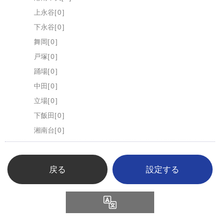
上永谷
0
下永谷
0
舞岡
0
戸塚
0
踊場
0
中田
0
立場
0
下飯田
0
湘南台
0
戻る
Language