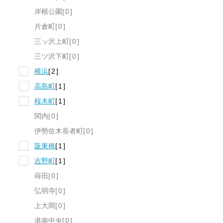
岸根公園
0
片倉町
0
三ッ沢上町
0
三ツ沢下町
0
横浜
2
高島町
1
桜木町
1
関内
0
伊勢佐木長者町
0
阪東橋
1
吉野町
1
蒔田
0
弘明寺
0
上大岡
0
港南中央
0