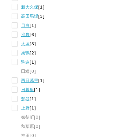
新大久保
1
高田馬場
3
目白
1
池袋
6
大塚
3
巣鴨
2
駒込
1
田端
0
西日暮里
1
日暮里
1
鶯谷
1
上野
1
御徒町
0
秋葉原
0
神田
0