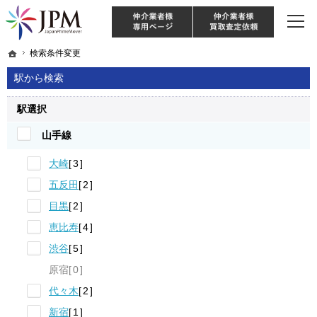
東京・神奈川・埼玉・千葉のリノベーション住宅や中古マンションを手がける会社な
【物件買取強化中！】リノベーション住宅・不動産・中古マンションならJPM
仲介様 ログイン
仲介業
ホーム
ホーム
検索条件変更
検索条件変更
駅から検索
駅選択
山手線
大崎
3
五反田
2
目黒
2
恵比寿
4
渋谷
5
原宿
0
代々木
2
新宿
1