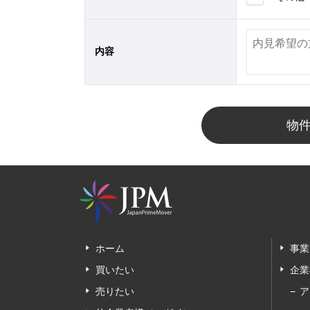
内容
物
ホーム
事業
買いたい
企業
売りたい
ア