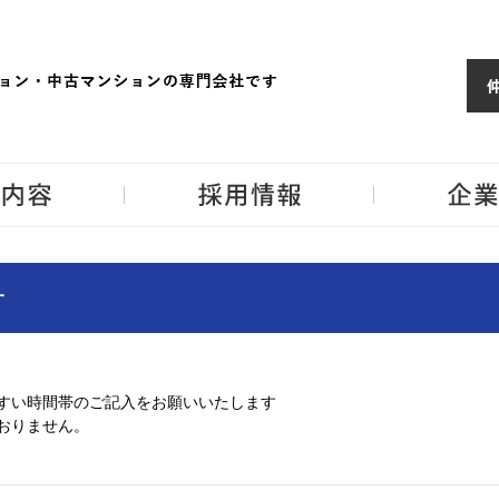
ョンならJPM
東京・神奈川・埼
事業内容
採用情報
せ
すい時間帯のご記入をお願いいたします
おりません。