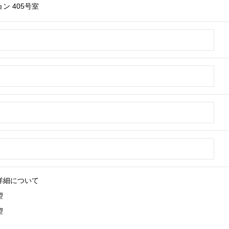
ン 405号室
詳細について
望
望