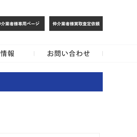
仲介様 ログイン
仲介業者様買取
玉・千葉のリノベーション住宅や中古マンションを手がける会社ならJPMへ。
企業情報
お問い合わせ