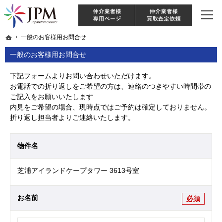
東京・神奈川・埼玉・千葉のリノベーション住宅や中古マンションを手がける会社な
【物件買取強化中！】リノベーション住宅・不動産・中古マンションならJPM
仲介様 ログイン
仲介業
ホーム
ホーム
一般のお客様用お問合せ
一般のお客様用お問合せ
一般のお客様用お問合せ
下記フォームよりお問い合わせいただけます。
お電話での折り返しをご希望の方は、連絡のつきやすい時間帯の
ご記入をお願いいたします
内見をご希望の場合、現時点ではご予約は確定しておりません。
折り返し担当者よりご連絡いたします。
物件名
芝浦アイランドケープタワー 3613号室
お名前
必須