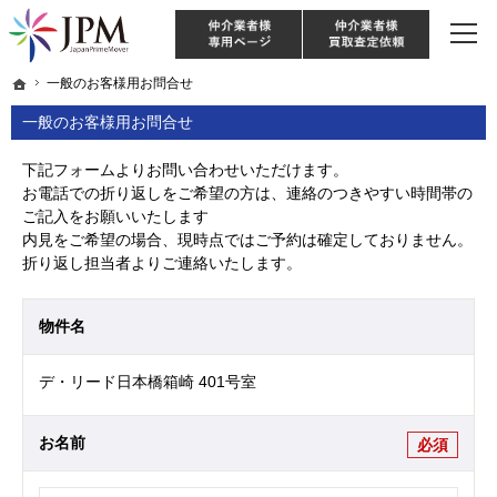
東京・神奈川・埼玉・千葉のリノベーション住宅や中古マンションを手がける会社な
【物件買取強化中！】リノベーション住宅・不動産・中古マンションならJPM
仲介様 ログイン
仲介業
ホーム
ホーム
一般のお客様用お問合せ
一般のお客様用お問合せ
一般のお客様用お問合せ
下記フォームよりお問い合わせいただけます。
お電話での折り返しをご希望の方は、連絡のつきやすい時間帯の
ご記入をお願いいたします
内見をご希望の場合、現時点ではご予約は確定しておりません。
折り返し担当者よりご連絡いたします。
物件名
デ・リード日本橋箱崎 401号室
お名前
必須