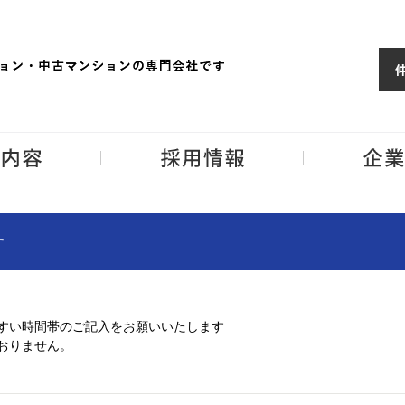
ョンならJPM
東京・神奈川・埼
事業内容
採用情報
せ
すい時間帯のご記入をお願いいたします
おりません。