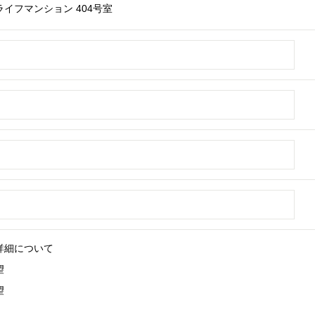
イフマンション 404号室
詳細について
望
望