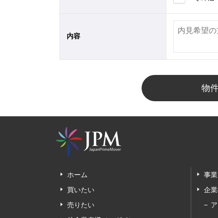
内容
物
ホーム
事業
買いたい
企業
売りたい
ア