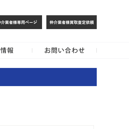
仲介様 ログイン
仲介業者様買取
玉・千葉のリノベーション住宅や中古マンションを手がける会社ならJPMへ。
企業情報
お問い合わせ