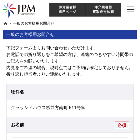
東京・神奈川・埼玉・千葉のリノベーション住宅や中古マンションを手がける会社な
【物件買取強化中！】リノベーション住宅・不動産・中古マンションならJPM
仲介様 ログイン
仲介業
ホーム
ホーム
一般のお客様用お問合せ
一般のお客様用お問合せ
一般のお客様用お問合せ
下記フォームよりお問い合わせいただけます。
お電話での折り返しをご希望の方は、連絡のつきやすい時間帯の
ご記入をお願いいたします
内見をご希望の場合、現時点ではご予約は確定しておりません。
折り返し担当者よりご連絡いたします。
物件名
クラッシィハウス杉並方南町 511号室
お名前
必須