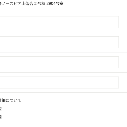
ノースピア上落合２号棟 2904号室
詳細について
望
望