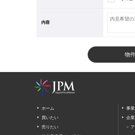
内容
物
ホーム
事業
買いたい
企業
売りたい
ア