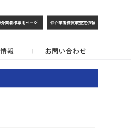
仲介様 ログイン
仲介業者様買取
玉・千葉のリノベーション住宅や中古マンションを手がける会社ならJPMへ。
企業情報
お問い合わせ