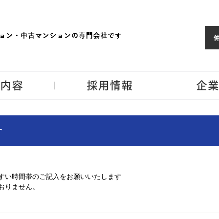
ョンならJPM
東京・神奈川・埼
事業内容
採用情報
せ
すい時間帯のご記入をお願いいたします
おりません。