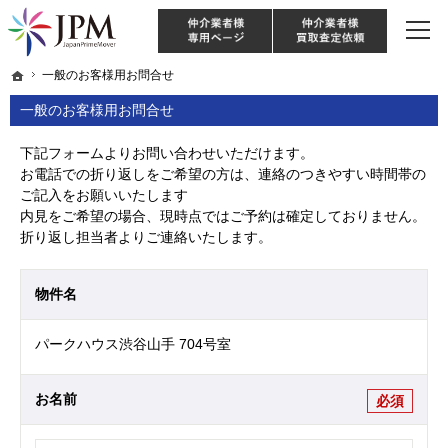
東京・神奈川・埼玉・千葉のリノベーション住宅や中古マンションを手がける会社な
【物件買取強化中！】リノベーション住宅・不動産・中古マンションならJPM
仲介様 ログイン
仲介業
ホーム
ホーム
一般のお客様用お問合せ
一般のお客様用お問合せ
一般のお客様用お問合せ
下記フォームよりお問い合わせいただけます。
お電話での折り返しをご希望の方は、連絡のつきやすい時間帯の
ご記入をお願いいたします
内見をご希望の場合、現時点ではご予約は確定しておりません。
折り返し担当者よりご連絡いたします。
物件名
パークハウス渋谷山手 704号室
お名前
必須