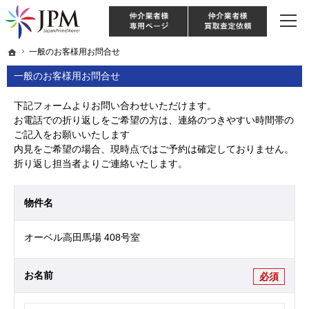
東京・神奈川・埼玉・千葉のリノベーション住宅や中古マンションを手がける会社な
【物件買取強化中！】リノベーション住宅・不動産・中古マンションならJPM
仲介様 ログイン
仲介業
ホーム
ホーム
一般のお客様用お問合せ
一般のお客様用お問合せ
一般のお客様用お問合せ
下記フォームよりお問い合わせいただけます。
お電話での折り返しをご希望の方は、連絡のつきやすい時間帯の
ご記入をお願いいたします
内見をご希望の場合、現時点ではご予約は確定しておりません。
折り返し担当者よりご連絡いたします。
物件名
オーベル高田馬場 408号室
お名前
必須