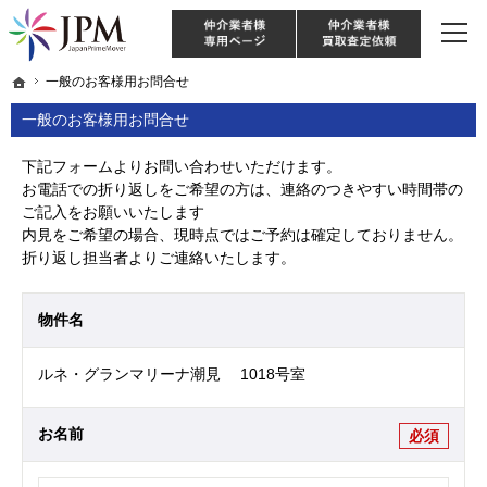
東京・神奈川・埼玉・千葉のリノベーション住宅や中古マンションを手がける会社な
【物件買取強化中！】リノベーション住宅・不動産・中古マンションならJPM
仲介様 ログイン
仲介業
ホーム
ホーム
一般のお客様用お問合せ
一般のお客様用お問合せ
一般のお客様用お問合せ
下記フォームよりお問い合わせいただけます。
お電話での折り返しをご希望の方は、連絡のつきやすい時間帯の
ご記入をお願いいたします
内見をご希望の場合、現時点ではご予約は確定しておりません。
折り返し担当者よりご連絡いたします。
物件名
ルネ・グランマリーナ潮見 1018号室
お名前
必須