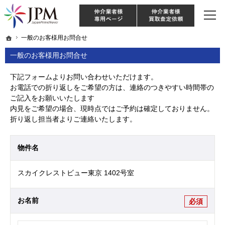
東京・神奈川・埼玉・千葉のリノベーション住宅や中古マンションを手がける会社な
【物件買取強化中！】リノベーション住宅・不動産・中古マンションならJPM
仲介様 ログイン
仲介業
ホーム
ホーム
一般のお客様用お問合せ
一般のお客様用お問合せ
一般のお客様用お問合せ
下記フォームよりお問い合わせいただけます。
お電話での折り返しをご希望の方は、連絡のつきやすい時間帯の
ご記入をお願いいたします
内見をご希望の場合、現時点ではご予約は確定しておりません。
折り返し担当者よりご連絡いたします。
物件名
スカイクレストビュー東京 1402号室
お名前
必須