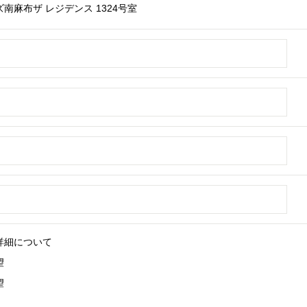
南麻布ザ レジデンス 1324号室
詳細について
望
望