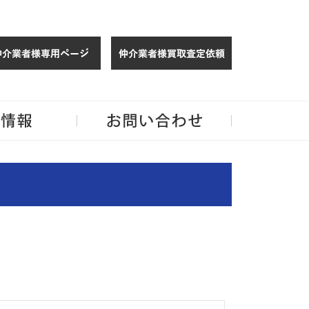
仲介様 ログイン
仲介業者様買取
玉・千葉のリノベーション住宅や中古マンションを手がける会社ならJPMへ。
企業情報
お問い合わせ