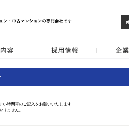
ョンならJPM
東京・神奈川・埼
事業内容
採用情報
せ
すい時間帯のご記入をお願いいたします
おりません。