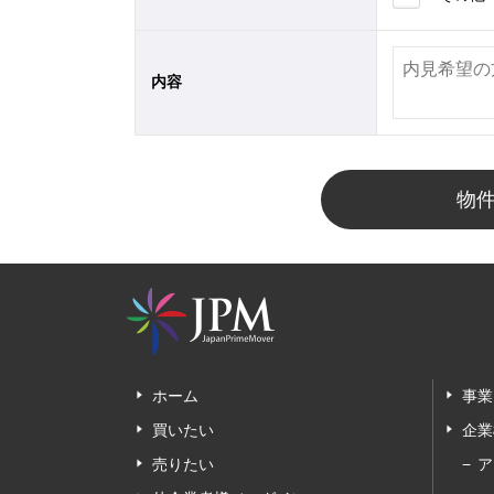
内容
物
ホーム
事業
買いたい
企業
売りたい
ア