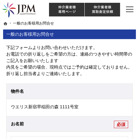
東京・神奈川・埼玉・千葉のリノベーション住宅や中古マンションを手がける会社な
【物件買取強化中！】リノベーション住宅・不動産・中古マンションならJPM
仲介様 ログイン
仲介業
ホーム
ホーム
一般のお客様用お問合せ
一般のお客様用お問合せ
一般のお客様用お問合せ
下記フォームよりお問い合わせいただけます。
お電話での折り返しをご希望の方は、連絡のつきやすい時間帯の
ご記入をお願いいたします
内見をご希望の場合、現時点ではご予約は確定しておりません。
折り返し担当者よりご連絡いたします。
物件名
ウエリス新宿早稲田の森 1111号室
お名前
必須